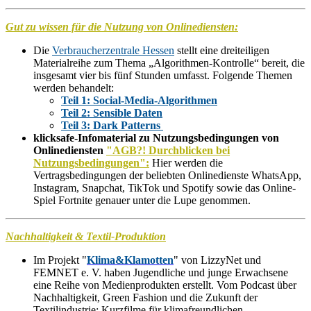
Gut zu wissen für die Nutzung von Onlinediensten:
Die
Verbraucherzentrale Hessen
stellt eine dreiteiligen
Materialreihe zum Thema „Algorithmen-Kontrolle“ bereit, die
insgesamt vier bis fünf Stunden umfasst. Folgende Themen
werden behandelt:
Teil 1:
Social-Media-Algorithmen
T
eil 2: Sensible Daten
Teil 3: Dark Patterns
klicksafe-Infomaterial zu Nutzungsbedingungen von
Onlinediensten
"AGB?! Durchblicken bei
Nutzungsbedingungen":
Hier werden die
Vertragsbedingungen der beliebten Onlinedienste WhatsApp,
Instagram, Snapchat, TikTok und Spotify sowie das Online-
Spiel Fortnite genauer unter die Lupe genommen.
Nachhaltigkeit & Textil-Produktion
Im Projekt
"
Klima&Klamotten
"
von LizzyNet und
FEMNET e. V. haben Jugendliche und junge Erwachsene
eine Reihe von Medienprodukten erstellt. Vom Podcast über
Nachhaltigkeit, Green Fashion und die Zukunft der
Textilindustrie; Kurzfilme für klimafreundlichen