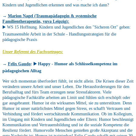
Kindern und Jugendlichen erkennen und was mache ich dann?
→
Marion Nagel (Traumapädagogin & systemische
Familientherapeutin, yuva Leipzig):
▶️ WS 15 Hoffnung. Kindern und Jugendlichen den "Sicheren Ort" geben:
Traumasensible Arbeit in der Schule - Handlungsstrategien für die
pädagogische Praxis
Unser Referent des Fachvortrages:
→
Felix Gaudo
: ▶️
Happy - Humor als Schlüsselkompetenz im
pädagogischen Alltag
Wer sich momentan überfordert fühlt, ist nicht allein. Die Krisen dieser Zeit
verändern unsere Arbeit und unser Leben. Die Herausforderungen für den
Berufsalltag und fürs Team erzeugen neue Stressfaktoren. Viele
pädagogische Fachkräfte arbeiten am Limit und fühlen sich erschöpft oder
gar ausgebrannt. Humor ist ein wirksames Mittel, sie zu unterstützen. Denn
Humor ist unser natürlichstes Mittel gegen Stress, es schafft Vertrauen und
Verbindung und fördert wertschätzende Kommunikation. Ob im Kollegium,
im Umgang mit Kindern und Jugendlichen oder Eltern: Humor beschleunigt
Kommunikation und Vertrauensbildung und ist die soziale Kompetenz die
Resilienz fördert. Humorvolle Menschen genießen große Akzeptanz und die
gute Nachricht ist: Humor ist trainierbar! Felix Gaudo schafft mit seinen 30