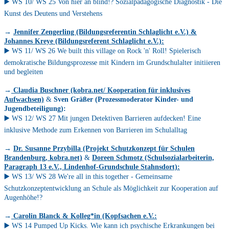
▶️ WS 10/ WS 25 Von hier an blind!? Sozialpädagogische Diagnostik - Die
Kunst des Deutens und Verstehens
→
Jennifer Zengerling (Bildungsreferentin Schlaglicht e.V.) &
Johannes Kreye (Bildungsreferent Schlaglicht e.V.):
▶️ WS 11/ WS 26 We built this village on Rock 'n' Roll! Spielerisch
demokratische Bildungsprozesse mit Kindern im Grundschulalter initiieren
und begleiten
→
Claudia Buschner (kobra.net/ Kooperation für inklusives
Aufwachsen)
&
Sven Gräßer
(Prozessmoderator Kinder- und
Jugendbeteiligung):
▶️ WS 12/ WS 27 Mit jungen Detektiven Barrieren aufdecken! Eine
inklusive Methode zum Erkennen von Barrieren im Schulalltag
→
Dr. Susanne Przybilla (Projekt Schutzkonzept für Schulen
Brandenburg, kobra.net)
&
Doreen Schmotz (Schulsozialarbeiterin,
Paragraph 13 e.V., Lindenhof-Grundschule Stahnsdort):
▶️ WS 13/ WS 28 We're all in this together - Gemeinsame
Schutzkonzeptentwicklung an Schule als Möglichkeit zur Kooperation auf
Augenhöhe!?
→
Carolin Blanck & Kolleg*in (Kopfsachen e.V.:
▶️ WS 14 Pumped Up Kicks. Wie kann ich psychische Erkrankungen bei