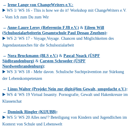
→
Irene Lange von ChangeWriter
s e.V.:
▶️ WS 1/ WS 16 - This is how we do it! Workshop mit ChangeWriters e.V.
- Vom Ich zum Du zum Wir
→
Anne-Laure Leroy (Referentin FJB e.V.)
&
Eileen Will
(Schulsozialarbeiterin Gesamtschule Paul Dessau Zeuthen)
:
▶️ WS 2/ WS 17 - Voyage,Voyage. Chancen und Möglichkeiten des
Jugendaustausches für die Schulsozialarbeit
→
Nora Bruckmann (BLS e.V.)
&
Pascal Noack (ÜSPF
Südbrandenburg)
&
Carsten Schroeder (ÜSPF
Nordwestbrandenburg)
:
▶️ WS 3/ WS 18 - Mehr davon. Schulische Suchtprävention zur Stärkung
der Lebenskompetenzen
→
Linus Walter (Projekt Nein zur digit@len Gewalt, umgedacht e.V.)
:
▶️ WS 4/ WS 19 Virtual Insanity. Pornografie, Gewalt und Hakenkreuze im
Klassenchat
→
Dominik Ringler (KIJUBB)
:
▶️ WS 5/ WS 20 Alles neu!? Beteiligung von Kindern und Jugendlichen im
Kontext von Schule und Lebenswelt