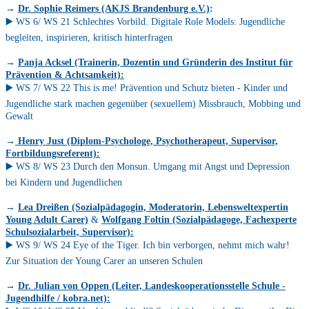
→
Dr. Sophie Reimers (AKJS Brandenburg e.V.)
:
▶️ WS 6/ WS 21 Schlechtes Vorbild. Digitale Role Models: Jugendliche
begleiten, inspirieren, kritisch hinterfragen
→
Panja Acksel (Trainerin, Dozentin und Gründerin des Institut für
Prävention & Achtsamkeit):
▶️ WS 7/ WS 22 This is me! Prävention und Schutz bieten - Kinder und
Jugendliche stark machen gegenüber (sexuellem) Missbrauch, Mobbing und
Gewalt
→
Henry Just (Diplom-Psychologe, Psychotherapeut, Supervisor,
Fortbildungsreferent):
▶️ WS 8/ WS 23 Durch den Monsun. Umgang mit Angst und Depression
bei Kindern und Jugendlichen
→
Lea Dreißen (Sozialpädagogin, Moderatorin, Lebensweltexpertin
Young Adult Carer)
&
Wolfgang Foltin (Sozialpädagoge, Fachexperte
Schulsozialarbeit, Supervisor):
▶️ WS 9/ WS 24 Eye of the Tiger. Ich bin verborgen, nehmt mich wahr!
Zur Situation der Young Carer an unseren Schulen
→
Dr. Julian von Oppen (Leiter, Landeskooperationsstelle Schule -
Jugendhilfe / kobra.net):