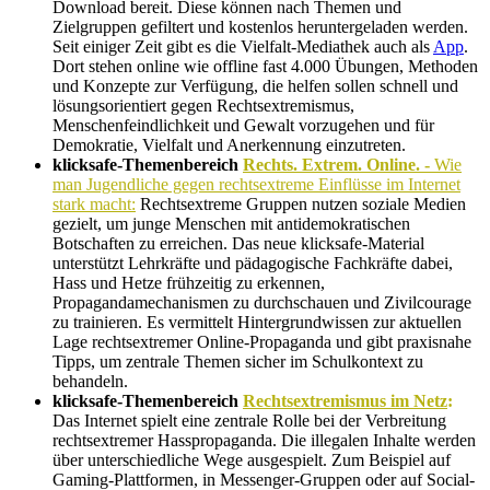
Download bereit. Diese können nach Themen und
Zielgruppen gefiltert und kostenlos heruntergeladen werden.
Seit einiger Zeit gibt es die Vielfalt-Mediathek auch als
App
.
Dort stehen online wie offline fast 4.000 Übungen, Methoden
und Konzepte zur Verfügung, die helfen sollen schnell und
lösungsorientiert gegen Rechtsextremismus,
Menschenfeindlichkeit und Gewalt vorzugehen und für
Demokratie, Vielfalt und Anerkennung einzutreten.
klicksafe-Themenbereich
Rechts. Extrem. Online. -
Wie
man Jugendliche gegen rechtsextreme Einflüsse im Internet
stark macht:
Rechtsextreme Gruppen nutzen soziale Medien
gezielt, um junge Menschen mit antidemokratischen
Botschaften zu erreichen. Das neue klicksafe-Material
unterstützt Lehrkräfte und pädagogische Fachkräfte dabei,
Hass und Hetze frühzeitig zu erkennen,
Propagandamechanismen zu durchschauen und Zivilcourage
zu trainieren. Es vermittelt Hintergrundwissen zur aktuellen
Lage rechtsextremer Online-Propaganda und gibt praxisnahe
Tipps, um zentrale Themen sicher im Schulkontext zu
behandeln.
klicksafe-Themenbereich
Rechtsextremismus im Netz
:
Das Internet spielt eine zentrale Rolle bei der Verbreitung
rechtsextremer Hasspropaganda. Die illegalen Inhalte werden
über unterschiedliche Wege ausgespielt. Zum Beispiel auf
Gaming-Plattformen, in Messenger-Gruppen oder auf Social-