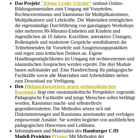
Das Projekt
"Kleine Große Schritte“
umfasst Online-
Bildungsmaterialien zum Umgang mit Vorurteilen,
Rechtsextremismus und Islamismus für Multiplikatorinnen,
Multiplikatoren und Lehrkräfte. Die Materialien ermöglichen
die eigenständige Durchführung von ganztägigen Workshops
oder mehreren 90-Minuten-Einheiten mit Kindern und
Jugendlichen ab 10 Jahren. Kurzfilme, interaktive Übungen,
Rollenspiele und moderierte Gespräche sensibilisieren die
Teilnehmenden für Vorurteile und Ausgrenzungspraktiken
und regen zum kritischen Denken an. Eigene
Handlungsmöglichkeiten im Umgang mit rechtsextremen und
islamistischen Ansprachen werden erprobt. Die drei Module
bauen aufeinander auf. Eine Handreichung für pädagogische
Fachkräfte sowie alle Materialien und Arbeitsblätter stehen
zum Download zur Verfügung.
Den
Bildungsbausteinen gegen antimuslimischen
Rassismus
liegt eine rassismuskritische Perspektive zugrunde.
Pädagogische Fachkräfte und junge Menschen sollen befähigt
werden, Rassismus macht- und selbstreflexiv
gegenüberzutreten. Die Methoden setzen sich mit
Diskriminierungen und Rassismus auseinander und verfolgen
empowernde Ansätze. Sie werden begleitet von ausführlichen
pädagogischen Hinweisen und Leitlinien.
Informationen und Materialien des
Hamburger CJD
Modell-Projektes
Prisma
: Mit Methoden der