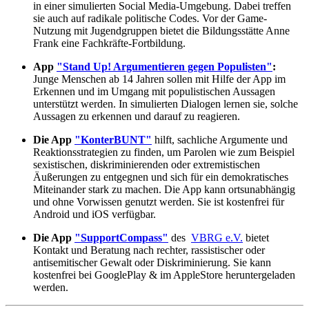
in einer simulierten Social Media-Umgebung. Dabei treffen
sie auch auf radikale politische Codes. Vor der Game-
Nutzung mit Jugendgruppen bietet die Bildungsstätte Anne
Frank eine Fachkräfte-Fortbildung.
App
"Stand Up! Argumentieren gegen Populisten"
:
Junge Menschen ab 14 Jahren sollen mit Hilfe der App im
Erkennen und im Umgang mit populistischen Aussagen
unterstützt werden. In simulierten Dialogen lernen sie, solche
Aussagen zu erkennen und darauf zu reagieren.
Die App
"KonterBUNT"
hilft, sachliche Argumente und
Reaktionsstrategien zu finden, um Parolen wie zum Beispiel
sexistischen, diskriminierenden oder extremistischen
Äußerungen zu entgegnen und sich für ein demokratisches
Miteinander stark zu machen. Die App kann ortsunabhängig
und ohne Vorwissen genutzt werden. Sie ist kostenfrei für
Android und iOS verfügbar.
Die App
"SupportCompass"
des
VBRG e.V.
bietet
Kontakt und Beratung nach rechter, rassistischer oder
antisemitischer Gewalt oder Diskriminierung. Sie kann
kostenfrei bei GooglePlay & im AppleStore heruntergeladen
werden.