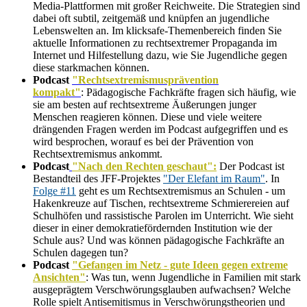
Media-Plattformen mit großer Reichweite. Die Strategien sind
dabei oft subtil, zeitgemäß und knüpfen an jugendliche
Lebenswelten an. Im klicksafe-Themenbereich finden Sie
aktuelle Informationen zu rechtsextremer Propaganda im
Internet und Hilfestellung dazu, wie Sie Jugendliche gegen
diese starkmachen können.
Podcast
"Rechtsextremismusprävention
kompakt"
: Pädagogische Fachkräfte fragen sich häufig, wie
sie am besten auf rechtsextreme Äußerungen junger
Menschen reagieren können. Diese und viele weitere
drängenden Fragen werden im Podcast aufgegriffen und es
wird besprochen, worauf es bei der Prävention von
Rechtsextremismus ankommt.
Podcast
"Nach den Rechten geschaut":
Der Podcast ist
Bestandteil des JFF-Projektes
"Der Elefant im Raum"
. In
Folge #11
geht es um Rechtsextremismus an Schulen - um
Hakenkreuze auf Tischen, rechtsextreme Schmierereien auf
Schulhöfen und rassistische Parolen im Unterricht. Wie sieht
dieser in einer demokratiefördernden Institution wie der
Schule aus? Und was können pädagogische Fachkräfte an
Schulen dagegen tun?
Podcast
"Gefangen im Netz - gute Ideen gegen extreme
Ansichten"
: Was tun, wenn Jugendliche in Familien mit stark
ausgeprägtem Verschwörungsglauben aufwachsen? Welche
Rolle spielt Antisemitismus in Verschwörungstheorien und