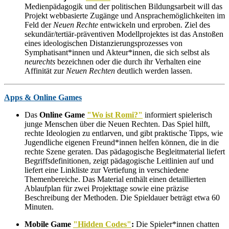
Medienpädagogik und der politischen Bildungsarbeit will das
Projekt webbasierte Zugänge und Ansprachemöglichkeiten im
Feld der
Neuen Rechte
entwickeln und erproben. Ziel des
sekundär/tertiär-präventiven Modellprojektes ist das Anstoßen
eines ideologischen Distanzierungsprozesses von
Symphatisant*innen und Akteur*innen, die sich selbst als
neurechts
bezeichnen oder die durch ihr Verhalten eine
Affinität zur
Neuen Rechten
deutlich werden lassen.
Apps & Online Games
Das
Online Game
"Wo ist Romi?"
informiert spieleris
ch
junge Menschen über die Neuen Rechten. Das Spiel hilft,
rechte Ideologien zu entlarven, und gibt praktische Tipps, wie
Jugendliche eigenen Freund*innen helfen können, die in die
rechte Szene geraten. Das pädagogische Begleitmaterial liefert
Begriffsdefinitionen, zeigt pädagogische Leitlinien auf und
liefert eine Linkliste zur Vertiefung in verschiedene
Themenbereiche. Das Material enthält einen detaillierten
Ablaufplan für zwei Projekttage sowie eine präzise
Beschreibung der Methoden. Die Spieldauer beträgt etwa 60
Minuten.
Mobile Game
"Hidden Codes"
:
Die Spieler*innen chatten