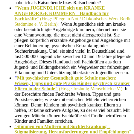
habe ich als Ratsuchende bzw. Ratsuchender?
"Wenn JUGENDLICHE sich um KRANKE
ANGEHÖRIGE KÜMMERN -
Handbuch für
Fachkräfte
"
(Hrsg: Pflege in Not / Diakonisches Werk Berlin
Stadtmitte e. V. Berlin):
Wenn Jugendliche sich um kranke
oder beeinträchtigte Angehörige kümmern, übernehmen sie
eine Verantwortung, die meist nicht altersgerecht ist. Sie
pflegen
körperlich erkrankte Angehörige und Angehörige mit
einer Behinderung, psychischen Erkrankung oder
Suchterkrankung. Und: sie sind viele! In Deutschland sind
fast 500 000 Jugendliche zwischen 10 und 19 Jahre pflegende
Angehörige.
Dieses Handbuch soll Fachkräften aus dem
Jugend- und Bildungsbereich ein Wegweiser zur frühzeitigen
Erkennung und Unterstützung überlasteter Jugendlicher sein.
"
Mit psychischer Gesundheit gute Schule machen:
Wissen, Tipps und gute Praxis Kinder psychisch kranker
Eltern in der Schule"
(Hrsg.: Irrsinnig Menschlich e.V.):
In
der Broschüre finden Fachkräfte Wissen, Tipps und gute
Praxisbeispiele, wie sie mit einfachen Mitteln viel erreichen
können. Denn: Kindern mit psychisch kranken Eltern zu
helfen, ist keine schwere Aufgabe, zu der es viel braucht. Mit
wenigen Mitteln können Fachkräfte viel für die betroffenen
Kinder und Familien erreichen.
"
Stimmen von Müttern mit Suchterkrankung -
Stigmatisierung, Herausforderungen und Empfehlungen"