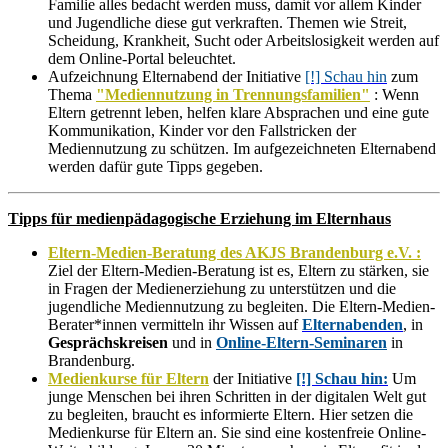
Familie alles bedacht werden muss, damit vor allem Kinder
und Jugendliche diese gut verkraften. Themen wie Streit,
Scheidung, Krankheit, Sucht oder Arbeitslosigkeit werden auf
dem Online-Portal beleuchtet.
Aufzeichnung Elternabend der Initiative
[!] Schau hin
zum
Thema
"Mediennutzung in Trennungsfamilien"
: Wenn
Eltern getrennt leben, helfen klare Absprachen und eine gute
Kommunikation, Kinder vor den Fallstricken der
Mediennutzung zu schützen. Im aufgezeichneten Elternabend
werden dafür gute Tipps gegeben.
Tipps für medienpädagogische Erziehung im Elternhaus
Eltern-Medien-Beratung des AKJS Brandenburg e.V. :
Ziel der Eltern-Medien-Beratung ist es, Eltern zu stärken, sie
in Fragen der Medienerziehung zu unterstützen und die
jugendliche Mediennutzung zu begleiten. Die
Eltern-Medien-
Berater*innen vermitteln ihr Wissen auf
Elternabenden
, in
Gesprächskreisen
und in
Online-Eltern-Seminaren
in
Brandenburg.
Medienkurse für Eltern
der Initiative
[!] Schau hin:
Um
junge Menschen bei ihren Schritten in der digitalen Welt gut
zu begleiten, braucht es informierte Eltern. Hier setzen d
ie
Medienkurse für Eltern an. Sie sind eine kostenfreie Online-