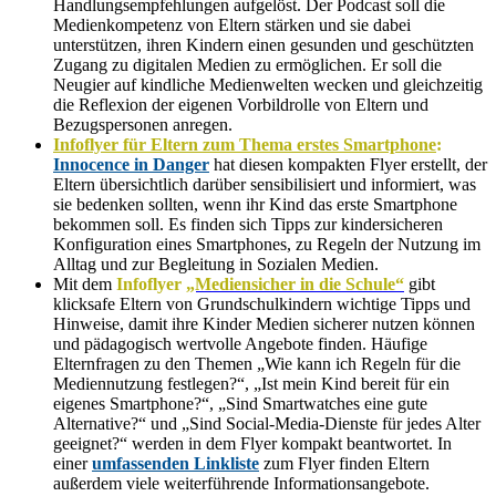
Handlungsempfehlungen aufgelöst. Der Podcast soll die
Medienkompetenz von Eltern stärken und sie dabei
unterstützen, ihren Kindern einen gesunden und geschützten
Zugang zu digitalen Medien zu ermöglichen. Er soll die
Neugier auf kindliche Medienwelten wecken und gleichzeitig
die Reflexion der eigenen Vorbildrolle von Eltern und
Bezugspersonen anregen.
Infoflyer für Eltern zum Thema erstes Smartphone
:
Innocence in Danger
hat diesen kompakten Flyer erstellt, der
Eltern übersichtlich darüber sensibilisiert und informiert, was
sie bedenken sollten, wenn ihr Kind das erste Smartphone
bekommen soll. Es finden sich Tipps zur kindersicheren
Konfiguration eines Smartphones, zu Regeln der Nutzung im
Alltag und zur Begleitung in Sozialen Medien.
Mit dem
Infoflyer
„Mediensicher in die Schule“
gibt
klicksafe Eltern von Grundschulkindern wichtige Tipps und
Hinweise, damit ihre Kinder Medien sicherer nutzen können
und pädagogisch wertvolle Angebote finden. Häufige
Elternfragen zu den Themen „Wie kann ich Regeln für die
Mediennutzung festlegen?“, „Ist mein Kind bereit für ein
eigenes Smartphone?“, „Sind Smartwatches eine gute
Alternative?“ und „Sind Social-Media-Dienste für jedes Alter
geeignet?“ werden in dem Flyer kompakt beantwortet. In
einer
umfassenden Linkliste
zum Flyer finden Eltern
außerdem viele weiterführende Informationsangebote.