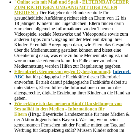
"Online sein mit Maß und Spaß - ELTERNRATGEBER
ZUM RICHTIGEN UMGANG MIT DIGITALEN
MEDIEN":
Der Ratgeber der Bundeszentrale für
gesundheitliche Aufklärung richtet sich an Eltern von 12 bis
18-jährigen Kindern und Jugendlichen. Eltern finden darin
zum einen allgemeine Informationen zu den Themen
Videospiele, soziale Netzwerke und Videoportale sowie zum
anderen Tipps zum Umgang mit der Mediennutzung ihrer
Kinder. Er enthält Anregungen dazu, wie Eltern das Gespräch
über die Mediennutzung gestalten können und bietet eine
Orientierung dazu, was eine zu hohe Mediennutzung ist, und
woran man sie erkennen kann. Im Falle einer zu hohen
Mediennutzung werden Hilfen zur Regulierung gegeben.
Elternbrief: Gemeinsam gegen Cybergrooming!
:
Internet-
ABC
hat für pädagogische Fachkräfte diesen Elternbrief
entworfen. Er zielt darauf pädagogische Fachkräfte dabei zu
unterstützen, Eltern hilfreiche Informationen rund um die
altersgerechte, digitale Erziehung ihrer Kinder an die Hand zu
geben.
Wie erkläre ich das meinem Kind? Darstellungen von
Sexualität in den Medien
- Informationen für
Eltern
(Hrsg.: Bayerische Landeszentrale für neue Medien &
der Aktion Jugendschutz Bayern): Was tun, wenn beim
gemeinsamen Fernsehen mit der Familie mitten am Tag auf
Werbung für Sexspielzeug stößt? Müssen Kinder schon im