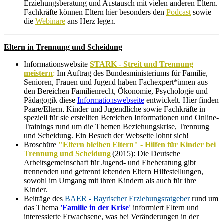
Erziehungsberatung und Austausch mit vielen anderen Eltern.
Fachkräfte können Eltern hier besonders den
Podcast
sowie
die
Webinare
ans Herz legen.
Eltern in Trennung und Scheidung
Informationswebsite
STARK - Streit und Trennung
meistern
:
Im Auftrag des Bundesministeriums für Familie,
Senioren, Frauen und Jugend haben Fachexpert*innen aus
den Bereichen Familienrecht, Ökonomie, Psychologie und
Pädagogik diese
Informationswebseite
entwickelt. Hier finden
Paare/Eltern, Kinder und Jugendliche sowie Fachkräfte in
speziell für sie erstellten Bereichen In­for­ma­tio­nen und Online-
Trainings rund um die The­men Be­zie­hungs­kri­se, Tren­nung
und Schei­dung. Ein Besuch der Webseite lohnt sich!
Broschüre
"Eltern bleiben Eltern" - Hilfen für Kinder bei
Trennung und Scheidung
(2015): Die Deutsche
Arbeitsgemeinschaft für Jugend- und Eheberatung gibt
trennenden und getrennt lebenden Eltern Hilfestellungen,
sowohl im Umgang mit ihren Kindern als auch für ihre
Kinder.
Beiträge des
BAER - Bayrischer Erziehungsratgeber
rund um
das Thema
'Familie in der Krise'
informiert Eltern und
interessierte Erwachsene, was bei Veränderungen in der